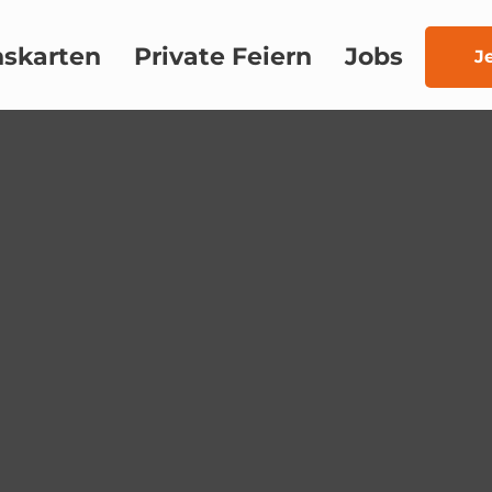
nskarten
Private Feiern
Jobs
J